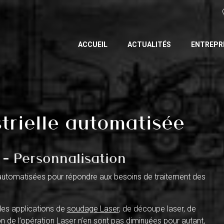
ACCUEIL
ACTUALITÉS
ENTREPR
trielle automatisée
– Personnalisation
tomatisées pour répondre aux besoins de traitement des
des applications de
soudage Laser
, de découpe laser, de
sion de l’opération Laser n’en sont pas diminuées pour autant,