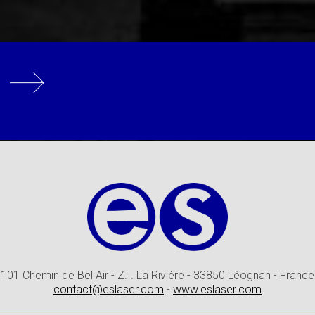
101 Chemin de Bel Air - Z.I. La Rivière - 33850 Léognan - France
contact@eslaser.com
-
www.eslaser.com