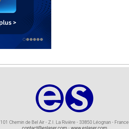
101 Chemin de Bel Air - Z.I. La Rivière - 33850 Léognan - France
contact@eslaser.com
-
www.eslaser.com